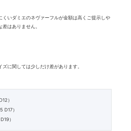
にくいダミエのネヴァーフルが金額は高くご提示しや
な差はありません。
イズに関しては少しだけ差があります。
D12）
 D17）
D19）